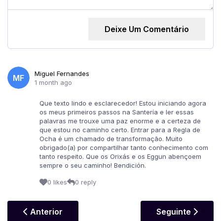
Deixe Um Comentário
Miguel Fernandes
MF
1 month ago
Que texto lindo e esclarecedor! Estou iniciando agora
os meus primeiros passos na Santería e ler essas
palavras me trouxe uma paz enorme e a certeza de
que estou no caminho certo. Entrar para a Regla de
Ocha é um chamado de transformação. Muito
obrigado(a) por compartilhar tanto conhecimento com
tanto respeito. Que os Orixás e os Eggun abençoem
sempre o seu caminho! Bendición.
0 likes
0 reply
Artigo Anterior: Astrologia Cigana: Os Doze Símbo
Artigo Seguinte:
Anterior
Seguinte