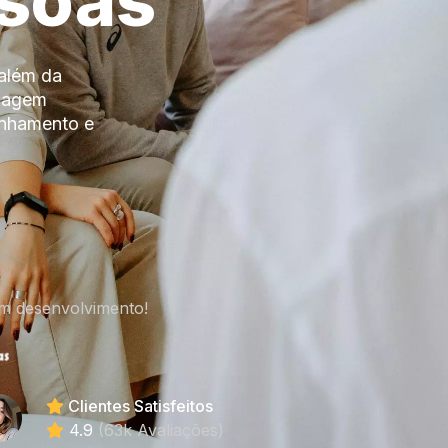
ssoas
além da
izagem
anhamento e
m desenvolvimento!
Clientes Satisfeitos
4.9
(63k Avaliações)