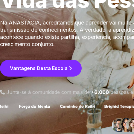
Vida das Pe
Na ANASTÁCIA, acreditamos que aprender vai muito 
transmissão de conhecimentos. A verdadeira aprend
acontece quando existe partilha, experiência, acomp
crescimento conjunto.
Vantagens Desta Escola
Junte-se à comunidade com mais de
+6,000
pessoas e