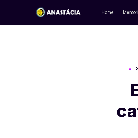
Home
Mentor
P
ca